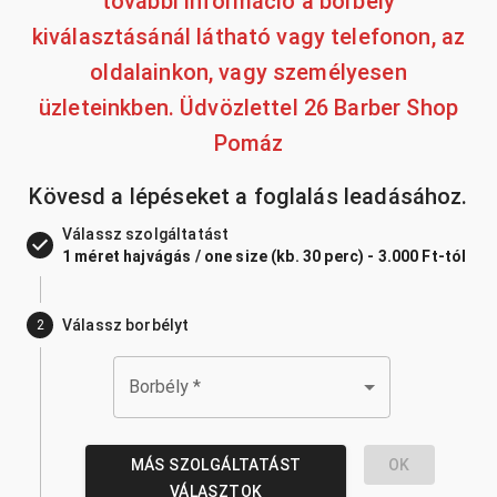
további információ a borbély
kiválasztásánál látható vagy telefonon, az
oldalainkon, vagy személyesen
üzleteinkben. Üdvözlettel 26 Barber Shop
Pomáz
Kövesd a lépéseket a foglalás leadásához.
Válassz szolgáltatást
1 méret hajvágás / one size (kb. 30 perc) - 3.000 Ft-tól
Válassz borbélyt
2
Borbély
*
MÁS SZOLGÁLTATÁST
OK
VÁLASZTOK