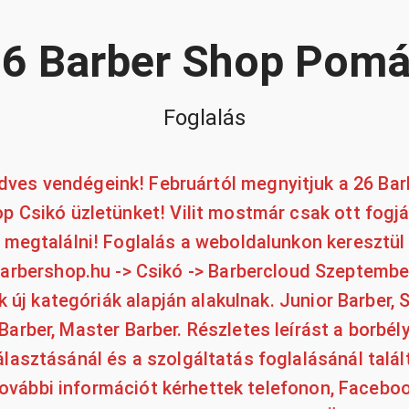
6 Barber Shop Pom
Foglalás
dves vendégeink! Februártól megnyitjuk a 26 Bar
p Csikó üzletünket! Vilit mostmár csak ott fogj
megtalálni! Foglalás a weboldalunkon keresztül
arbershop.hu -> Csikó -> Barbercloud Szeptembe
k új kategóriák alapján alakulnak. Junior Barber, 
Barber, Master Barber. Részletes leírást a borbél
álasztásánál és a szolgáltatás foglalásánál talál
ovábbi információt kérhettek telefonon, Facebo