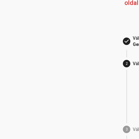
olda
Vá
Ge
Vá
2
Vá
3