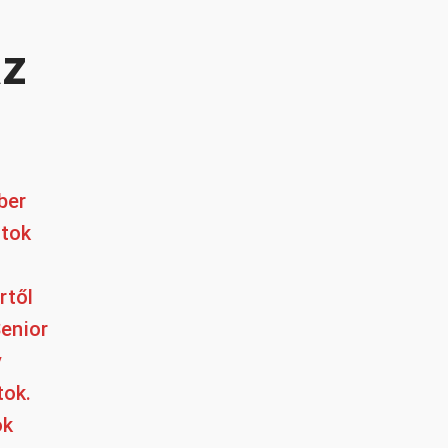
áz
ber
átok
rtől
Senior
y
tok.
ok