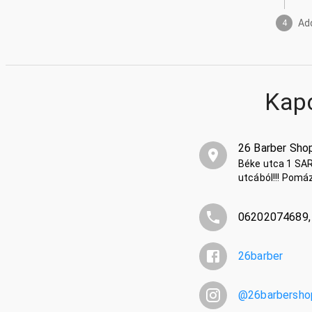
Ad
4
Kap
26 Barber Sh
Béke utca 1 SAR
utcából!!! Pomá
06202074689,
26barber
@
26barbersh