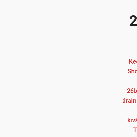
2
Ke
Sho
26b
árain
kiv
T