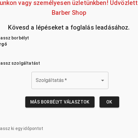
lunkon vagy személyesen üzletünkben! Üdvözlette
Barber Shop
Kövesd a lépéseket a foglalás leadásához.
lassz borbélyt
rgő
lassz szolgáltatást
Szolgáltatás
*
MÁS BORBÉLYT VÁLASZTOK
OK
lassz ki egy időpontot