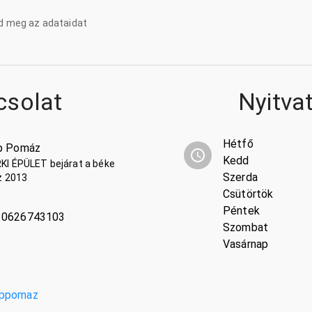
d meg az adataidat
csolat
Nyitva
Hétfő
op Pomáz
Kedd
KI ÉPÜLET bejárat a béke
Szerda
z 2013
Csütörtök
Péntek
 0626743103
Szombat
Vasárnap
oppomaz