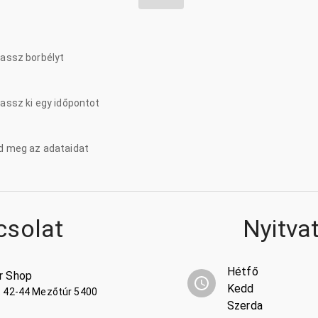
lassz borbélyt
lassz ki egy időpontot
d meg az adataidat
csolat
Nyitva
Hétfő
r Shop
Kedd
t 42-44 Mezőtúr 5400
Szerda