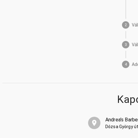
Vá
2
Vá
3
Ad
4
Kap
Andrea’s Barbe
Dózsa György ú