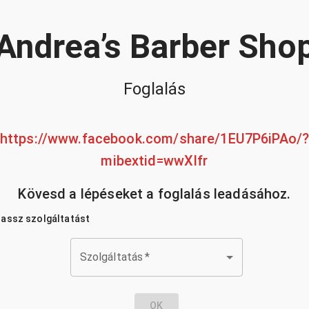
Andrea’s Barber Sho
Foglalás
https://www.facebook.com/share/1EU7P6iPAo/
mibextid=wwXIfr
Kövesd a lépéseket a foglalás leadásához.
lassz szolgáltatást
Szolgáltatás
*
OK