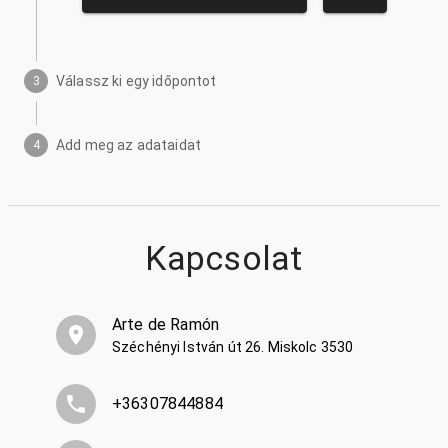
Válassz ki egy időpontot
3
Add meg az adataidat
4
Kapcsolat
Arte de Ramón
Széchényi István út 26. Miskolc 3530
+36307844884