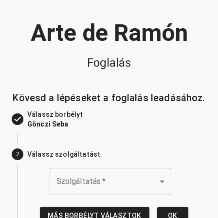
Arte de Ramón
Foglalás
Kövesd a lépéseket a foglalás leadásához.
Válassz borbélyt
Gönczi Seba
Válassz szolgáltatást
2
Szolgáltatás
*
MÁS BORBÉLYT VÁLASZTOK
OK