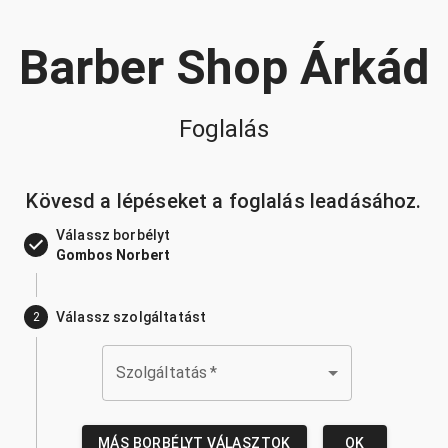
Barber Shop Árkád
Foglalás
Kövesd a lépéseket a foglalás leadásához.
Válassz borbélyt
Gombos Norbert
Válassz szolgáltatást
2
Szolgáltatás
*
MÁS BORBÉLYT VÁLASZTOK
OK