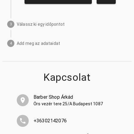
Válassz ki egy időpontot
3
Add meg az adataidat
4
Kapcsolat
Barber Shop Árkád
Örs vezér tere 25/A Budapest 1087
+36302142076