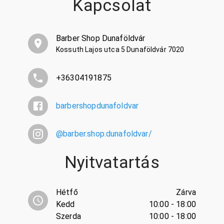
Kapcsolat
Barber Shop Dunaföldvár
Kossuth Lajos utca 5 Dunaföldvár 7020
+36304191875
barbershopdunafoldvar
@
barber.shop.dunafoldvar/
Nyitvatartás
Hétfő
Zárva
Kedd
10:00 - 18:00
Szerda
10:00 - 18:00