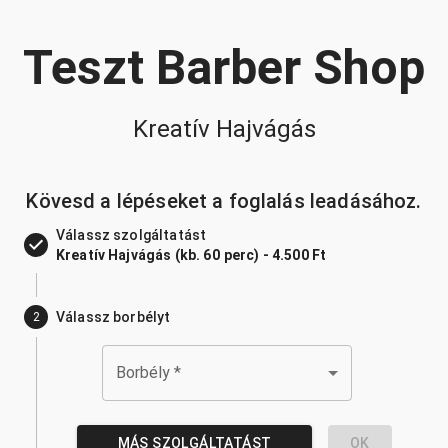
Teszt Barber Shop
Kreatív Hajvágás
Kövesd a lépéseket a foglalás leadásához.
Válassz szolgáltatást
Kreatív Hajvágás (kb. 60 perc) - 4.500 Ft
Válassz borbélyt
2
Borbély
*
MÁS SZOLGÁLTATÁST
OK