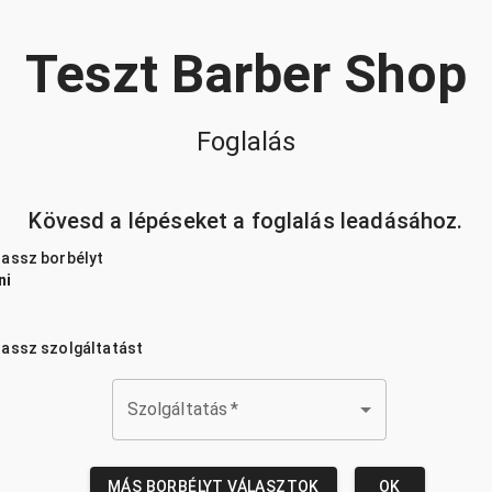
Teszt Barber Shop
Foglalás
Kövesd a lépéseket a foglalás leadásához.
lassz borbélyt
ni
lassz szolgáltatást
Szolgáltatás
*
MÁS BORBÉLYT VÁLASZTOK
OK