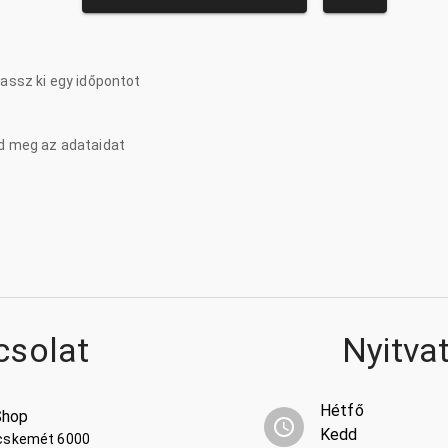
lassz ki egy időpontot
d meg az adataidat
csolat
Nyitva
Hétfő
Shop
Kedd
ecskemét 6000