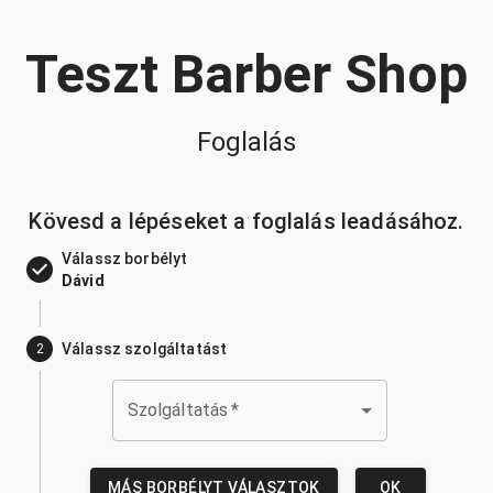
Teszt Barber Shop
Foglalás
Kövesd a lépéseket a foglalás leadásához.
Válassz borbélyt
Dávid
Válassz szolgáltatást
2
Szolgáltatás
*
MÁS BORBÉLYT VÁLASZTOK
OK