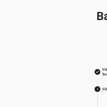
B
Vá
Sza
Vá
2