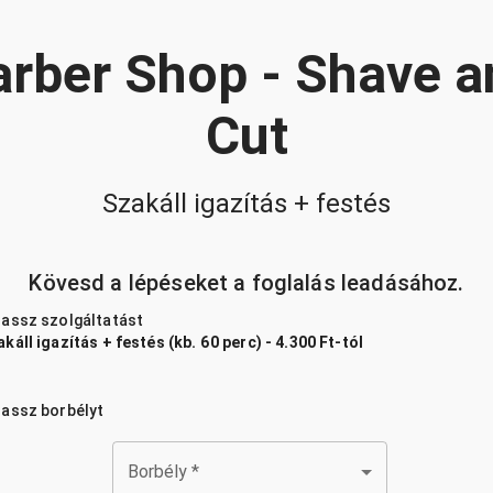
arber Shop - Shave a
Cut
Szakáll igazítás + festés
Kövesd a lépéseket a foglalás leadásához.
lassz szolgáltatást
káll igazítás + festés (kb. 60 perc) - 4.300 Ft-tól
lassz borbélyt
Borbély
*