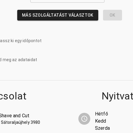
MÁS SZOLGÁLTATÁST VÁLASZTOK
OK
lassz ki egy időpontot
d meg az adataidat
csolat
Nyitva
Hétfő
 Shave and Cut
Kedd
 Sátoraljaújhely 3980
Szerda