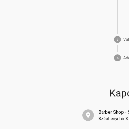
Vá
3
Ad
4
Kap
Barber Shop -
Széchenyi tér 3.