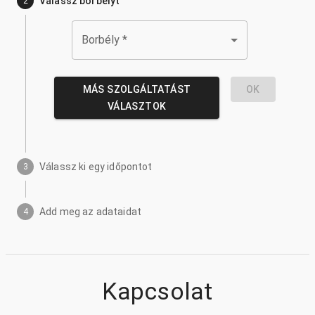
Válassz borbélyt
2
Borbély
*
MÁS SZOLGÁLTATÁST
OK
VÁLASZTOK
Válassz ki egy időpontot
3
Add meg az adataidat
4
Kapcsolat