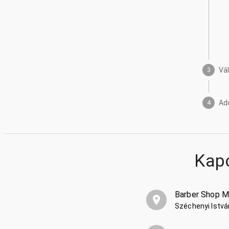
Vá
3
Ad
4
Kap
Barber Shop Mi
Széchenyi Istvá