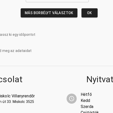
MÁS BORBÉLYT VÁLASZTOK
OK
lassz ki egy időpontot
d meg az adataidat
csolat
Nyitva
Hétfő
skolc Villanyrendőr
Kedd
n út 33. Miskolc 3525
Szerda
Csütörtök