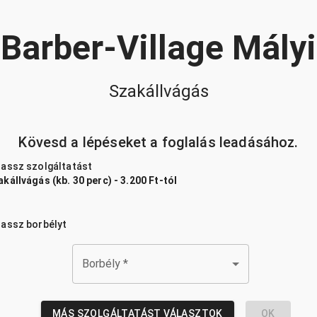
Barber-Village Mályi
Szakállvágás
Kövesd a lépéseket a foglalás leadásához.
lassz szolgáltatást
kállvágás (kb. 30 perc) - 3.200 Ft-tól
lassz borbélyt
Borbély
*
MÁS SZOLGÁLTATÁST VÁLASZTOK
OK