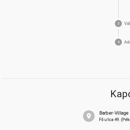
Vá
3
Ad
4
Kap
Barber-Village
Fő utca 49. (Pé