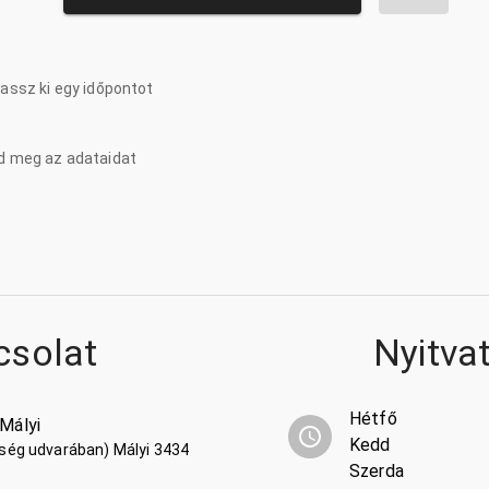
lassz ki egy időpontot
d meg az adataidat
csolat
Nyitva
Hétfő
 Mályi
Kedd
kség udvarában) Mályi 3434
Szerda