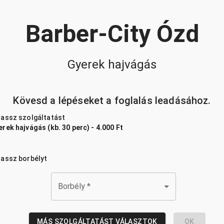
Barber-City Ózd
Gyerek hajvágás
Kövesd a lépéseket a foglalás leadásához.
lassz szolgáltatást
rek hajvágás (kb. 30 perc) - 4.000 Ft
lassz borbélyt
Borbély
*
MÁS SZOLGÁLTATÁST VÁLASZTOK
OK