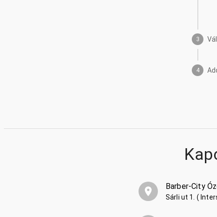
Vá
3
Ad
4
Kap
Barber-City Ó
Sárli ut 1. ( In