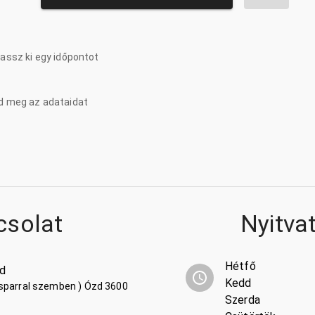
lassz ki egy időpontot
d meg az adataidat
csolat
Nyitva
Hétfő
zd
Kedd
tersparral szemben ) Ózd 3600
Szerda