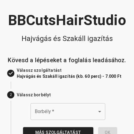
BBCutsHairStudio
Hajvágás és Szakáll igazítás
Kövesd a lépéseket a foglalás leadásához.
Válassz szolgáltatást
Hajvágás és Szakáll igazítás (kb. 60 perc) - 7.000 Ft
Válassz borbélyt
2
Borbély
*
MÁS SZOLGÁLTATÁST
OK