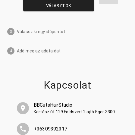
VÁLASZTOK
Válassz ki egy időpontot
3
Add meg az adataidat
4
Kapcsolat
BBCutsHairStudio
Kertész út 129 Földszint 2.ajtó Eger 3300
+36309392317