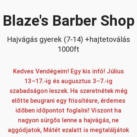
Blaze's Barber Shop
Hajvágás gyerek (7-14) +hajtetoválás
1000ft
Kedves Vendégeim! Egy kis infó! Július
13–17.-ig és augusztus 3–7.-ig
szabadságon leszek. Ha szeretnétek még
előtte beugrani egy frissítésre, érdemes
időben időpontot foglalni! Viszont ha
nagyon sürgős lenne a hajvágás, ne
aggódjatok, Mátét ezalatt is megtaláljátok