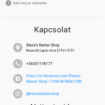
Add meg az adataidat
4
Kapcsolat
Blaze's Barber Shop
Kossuth Lajos utca 27 Fót 2151
+36301118177
https://m.facebook.com/Blazes-
Barber-Shop-112964978063708/
@
blazesbarbershop