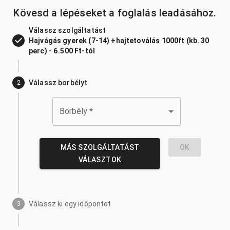
Kövesd a lépéseket a foglalás leadásához.
Válassz szolgáltatást
Hajvágás gyerek (7-14) +hajtetoválás 1000ft (kb. 30
perc) - 6.500 Ft-tól
Válassz borbélyt
2
Borbély
*
MÁS SZOLGÁLTATÁST
OK
VÁLASZTOK
Válassz ki egy időpontot
3