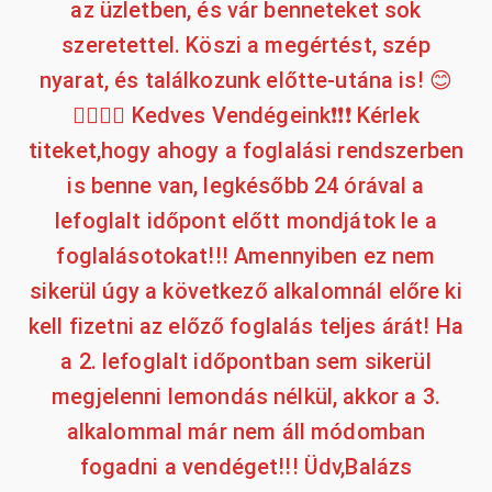
az üzletben, és vár benneteket sok
szeretettel. Köszi a megértést, szép
nyarat, és találkozunk előtte-utána is! 😊
✌🏼🤛🏼 Kedves Vendégeink❗❗❗ Kérlek
titeket,hogy ahogy a foglalási rendszerben
is benne van, legkésőbb 24 órával a
lefoglalt időpont előtt mondjátok le a
foglalásotokat!!! Amennyiben ez nem
sikerül úgy a következő alkalomnál előre ki
kell fizetni az előző foglalás teljes árát! Ha
a 2. lefoglalt időpontban sem sikerül
megjelenni lemondás nélkül, akkor a 3.
alkalommal már nem áll módomban
fogadni a vendéget!!! Üdv,Balázs