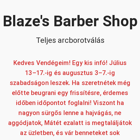
Blaze's Barber Shop
Teljes arcborotválás
Kedves Vendégeim! Egy kis infó! Július
13–17.-ig és augusztus 3–7.-ig
szabadságon leszek. Ha szeretnétek még
előtte beugrani egy frissítésre, érdemes
időben időpontot foglalni! Viszont ha
nagyon sürgős lenne a hajvágás, ne
aggódjatok, Mátét ezalatt is megtaláljátok
az üzletben, és vár benneteket sok