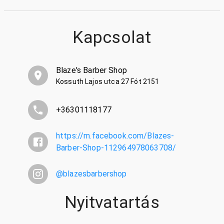
Kapcsolat
Blaze's Barber Shop
Kossuth Lajos utca 27 Fót 2151
+36301118177
https://m.facebook.com/Blazes-
Barber-Shop-112964978063708/
@
blazesbarbershop
Nyitvatartás