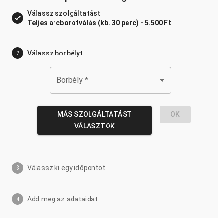
Válassz szolgáltatást
Teljes arcborotválás (kb. 30 perc) - 5.500 Ft
Válassz borbélyt
2
Borbély
*
MÁS SZOLGÁLTATÁST
OK
VÁLASZTOK
Válassz ki egy időpontot
3
Add meg az adataidat
4