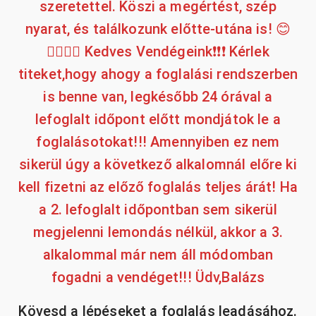
szeretettel. Köszi a megértést, szép
nyarat, és találkozunk előtte-utána is! 😊
✌🏼🤛🏼 Kedves Vendégeink❗❗❗ Kérlek
titeket,hogy ahogy a foglalási rendszerben
is benne van, legkésőbb 24 órával a
lefoglalt időpont előtt mondjátok le a
foglalásotokat!!! Amennyiben ez nem
sikerül úgy a következő alkalomnál előre ki
kell fizetni az előző foglalás teljes árát! Ha
a 2. lefoglalt időpontban sem sikerül
megjelenni lemondás nélkül, akkor a 3.
alkalommal már nem áll módomban
fogadni a vendéget!!! Üdv,Balázs
Kövesd a lépéseket a foglalás leadásához.