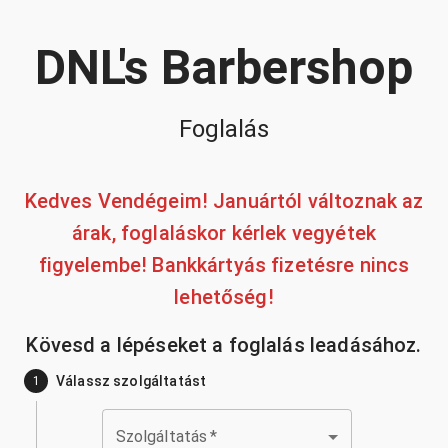
DNL's Barbershop
Foglalás
Kedves Vendégeim! Januártól változnak az
árak, foglaláskor kérlek vegyétek
figyelembe! Bankkártyás fizetésre nincs
lehetőség!
Kövesd a lépéseket a foglalás leadásához.
Válassz szolgáltatást
1
Szolgáltatás
*