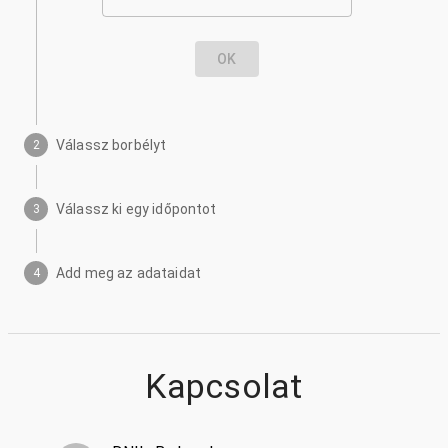
OK
Válassz borbélyt
2
Válassz ki egy időpontot
3
Add meg az adataidat
4
Kapcsolat