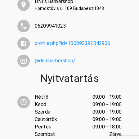
DNL's Barbershop
Homoktövis u. 109 Budapest 1048
06209941023
profile.php?id=100092392042906
@
dnlsbarbershop/
Nyitvatartás
Hétfő
09:00 - 19:00
Kedd
09:00 - 19:00
Szerda
09:00 - 19:00
Csütörtök
09:00 - 19:00
Péntek
09:00 - 18:00
Szombat
Zárva