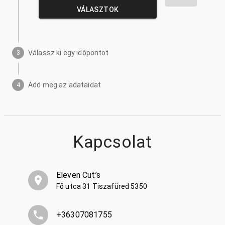
VÁLASZTOK
Válassz ki egy időpontot
3
Add meg az adataidat
4
Kapcsolat
Eleven Cut’s
Fő utca 31 Tiszafüred 5350
+36307081755