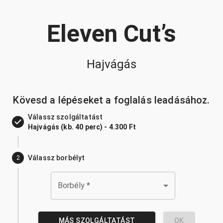
Eleven Cut’s
Hajvágás
Kövesd a lépéseket a foglalás leadásához.
Válassz szolgáltatást
Hajvágás (kb. 40 perc) - 4.300 Ft
Válassz borbélyt
2
Borbély
*
MÁS SZOLGÁLTATÁST
OK