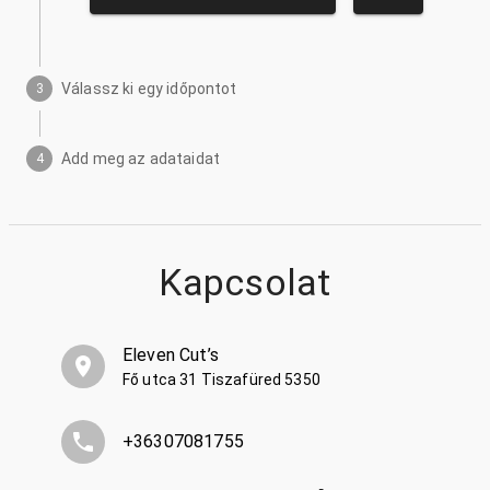
Válassz ki egy időpontot
3
Add meg az adataidat
4
Kapcsolat
Eleven Cut’s
Fő utca 31 Tiszafüred 5350
+36307081755