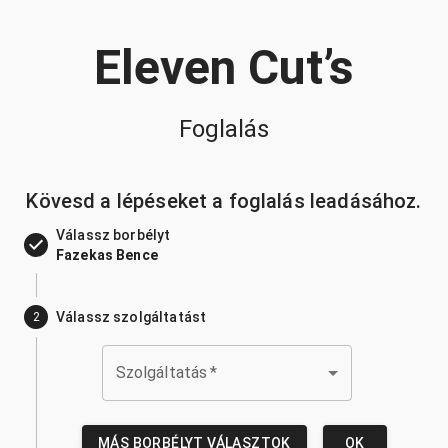
Eleven Cut’s
Foglalás
Kövesd a lépéseket a foglalás leadásához.
Válassz borbélyt
Fazekas Bence
Válassz szolgáltatást
2
Szolgáltatás
*
MÁS BORBÉLYT VÁLASZTOK
OK