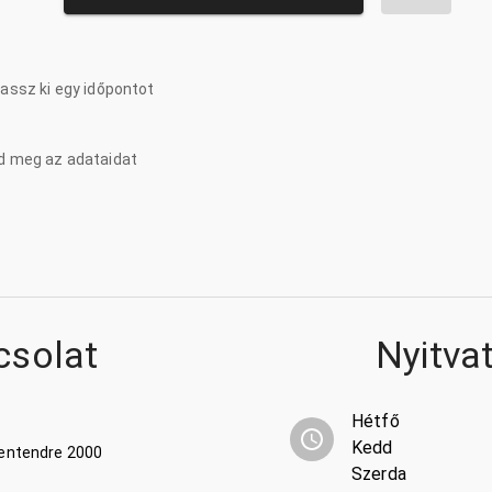
lassz ki egy időpontot
d meg az adataidat
csolat
Nyitva
Hétfő
Kedd
zentendre 2000
Szerda