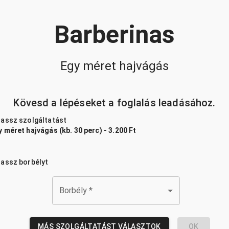
Barberinas
Egy méret hajvágás
Kövesd a lépéseket a foglalás leadásához.
lassz szolgáltatást
 méret hajvágás (kb. 30 perc) - 3.200 Ft
lassz borbélyt
Borbély
*
MÁS SZOLGÁLTATÁST VÁLASZTOK
OK