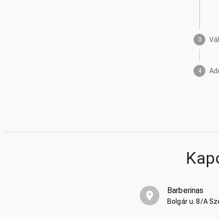
Vá
3
Ad
4
Kap
Barberinas
Bolgár u. 8/A S