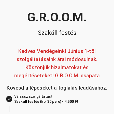
G.R.O.O.M.
Szakáll festés
Kedves Vendégeink! Június 1-től
szolgáltatásaink árai módosulnak.
Köszönjük bizalmatokat és
megértéseteket! G.R.O.O.M. csapata
Kövesd a lépéseket a foglalás leadásához.
Válassz szolgáltatást
Szakáll festés (kb. 30 perc) - 4.500 Ft