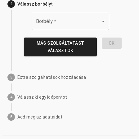
Válassz borbélyt
2
Borbély
*
MÁS SZOLGÁLTATÁST
OK
VÁLASZTOK
Extra szolgáltatások hozzáadása
3
Válassz ki egy időpontot
4
Add meg az adataidat
5