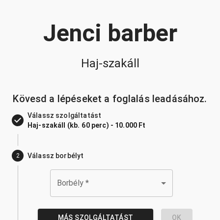
Jenci barber
Haj-szakáll
Kövesd a lépéseket a foglalás leadásához.
Válassz szolgáltatást
Haj-szakáll (kb. 60 perc) - 10.000 Ft
Válassz borbélyt
2
Borbély
*
MÁS SZOLGÁLTATÁST
OK