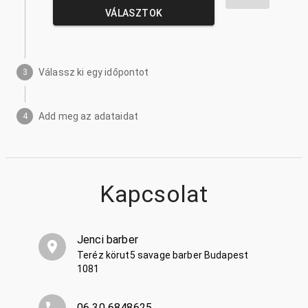
VÁLASZTOK
Válassz ki egy időpontot
3
Add meg az adataidat
4
Kapcsolat
Jenci barber
Teréz körut5 savage barber Budapest
1081
06 30 6848625