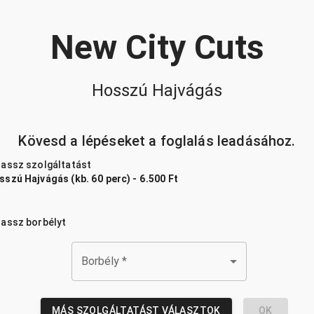
New City Cuts
Hosszú Hajvágás
Kövesd a lépéseket a foglalás leadásához.
lassz szolgáltatást
sszú Hajvágás (kb. 60 perc) - 6.500 Ft
lassz borbélyt
Borbély
*
MÁS SZOLGÁLTATÁST VÁLASZTOK
OK