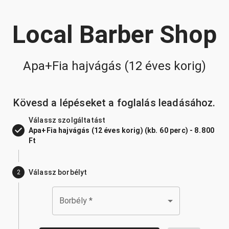
Local Barber Shop
Apa+Fia hajvágás (12 éves korig)
Kövesd a lépéseket a foglalás leadásához.
Válassz szolgáltatást
Apa+Fia hajvágás (12 éves korig) (kb. 60 perc) - 8.800
Ft
Válassz borbélyt
2
Borbély
*