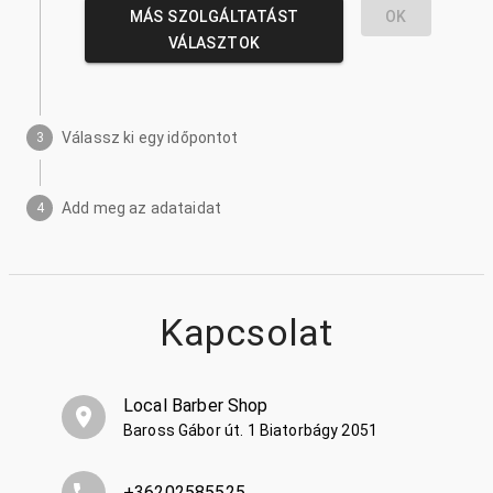
MÁS SZOLGÁLTATÁST
OK
VÁLASZTOK
Válassz ki egy időpontot
3
Add meg az adataidat
4
Kapcsolat
Local Barber Shop
Baross Gábor út. 1 Biatorbágy 2051
+36202585525