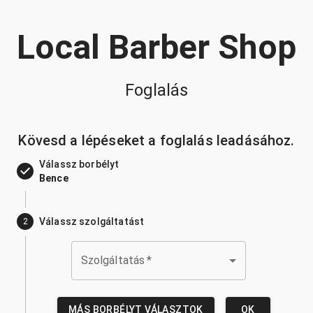
Local Barber Shop
Foglalás
Kövesd a lépéseket a foglalás leadásához.
Válassz borbélyt
Bence
Válassz szolgáltatást
2
Szolgáltatás
*
MÁS BORBÉLYT VÁLASZTOK
OK