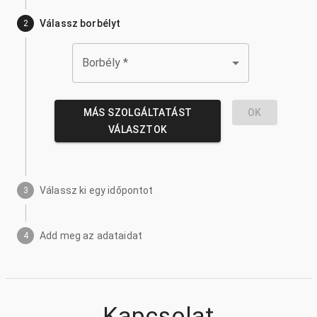
Válassz borbélyt
2
Borbély
*
MÁS SZOLGÁLTATÁST
OK
VÁLASZTOK
Válassz ki egy időpontot
3
Add meg az adataidat
4
Kapcsolat