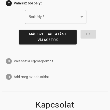
Válassz borbélyt
2
Borbély
*
MÁS SZOLGÁLTATÁST
OK
VÁLASZTOK
Válassz ki egy időpontot
3
Add meg az adataidat
4
Kapcsolat