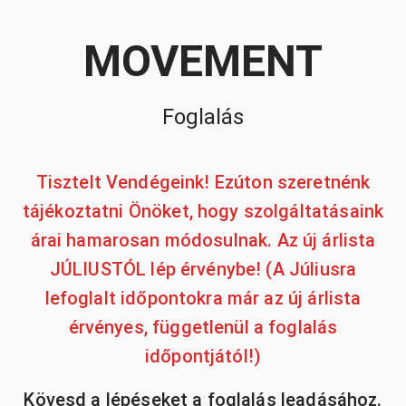
MOVEMENT
Foglalás
Tisztelt Vendégeink! Ezúton szeretnénk
tájékoztatni Önöket, hogy szolgáltatásaink
árai hamarosan módosulnak. Az új árlista
JÚLIUSTÓL lép érvénybe! (A Júliusra
lefoglalt időpontokra már az új árlista
érvényes, függetlenül a foglalás
időpontjától!)
Kövesd a lépéseket a foglalás leadásához.