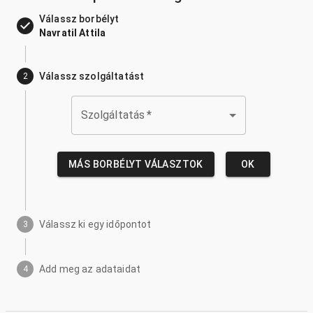
Válassz borbélyt
Navratil Attila
Válassz szolgáltatást
2
Szolgáltatás
*
MÁS BORBÉLYT VÁLASZTOK
OK
Válassz ki egy időpontot
3
Add meg az adataidat
4