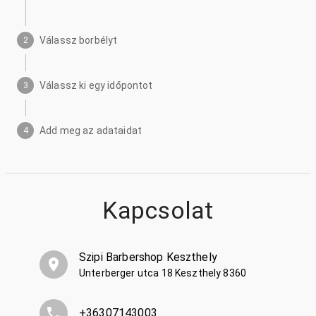
Válassz borbélyt
2
Válassz ki egy időpontot
3
Add meg az adataidat
4
Kapcsolat
Szipi Barbershop Keszthely
Unterberger utca 18 Keszthely 8360
+36307143003