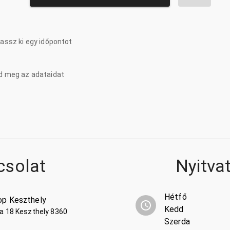
lassz ki egy időpontot
d meg az adataidat
csolat
Nyitva
Hétfő
op Keszthely
Kedd
a 18 Keszthely 8360
Szerda