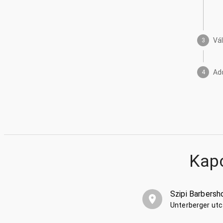
Vá
3
Ad
4
Kap
Szipi Barbersh
Unterberger utc