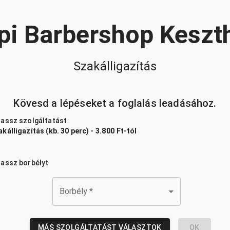
pi Barbershop Keszt
Szakálligazítás
Kövesd a lépéseket a foglalás leadásához.
lassz szolgáltatást
kálligazítás (kb. 30 perc) - 3.800 Ft-tól
lassz borbélyt
Borbély
*
MÁS SZOLGÁLTATÁST VÁLASZTOK
OK