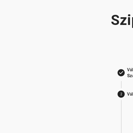
Szi
Vá
Sza
Vá
2