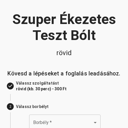
Szuper Ékezetes
Teszt Bólt
rövid
Kövesd a lépéseket a foglalás leadásához.
Válassz szolgáltatást
rövid (kb. 30 perc) - 300 Ft
Válassz borbélyt
2
Borbély
*