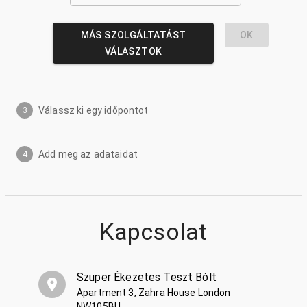
MÁS SZOLGÁLTATÁST
OK
VÁLASZTOK
Válassz ki egy időpontot
3
Add meg az adataidat
4
Kapcsolat
Szuper Ékezetes Teszt Bólt
Apartment 3, Zahra House London
NW105BU