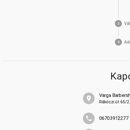
Vá
3
Ad
4
Kap
Varga Barbers
Rákóczi út 65/
06703912277