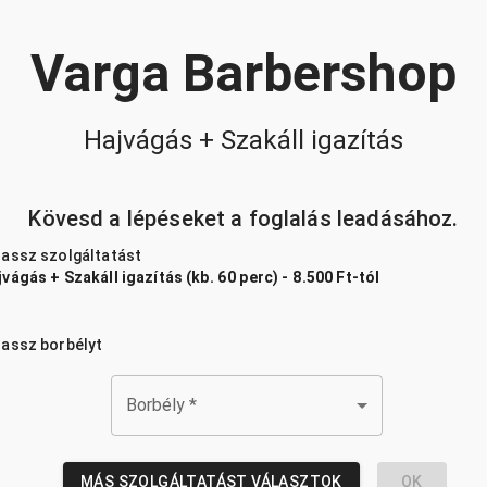
Varga Barbershop
Hajvágás + Szakáll igazítás
Kövesd a lépéseket a foglalás leadásához.
lassz szolgáltatást
vágás + Szakáll igazítás (kb. 60 perc) - 8.500 Ft-tól
lassz borbélyt
Borbély
*
MÁS SZOLGÁLTATÁST VÁLASZTOK
OK