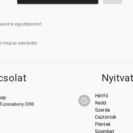
lassz ki egy időpontot
d meg az adataidat
csolat
Nyitva
Hétfő
hop
Kedd
2 Füzesabony 3390
Szerda
Csütörtök
Péntek
Szombat