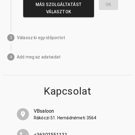
MÁS SZOLGÁLTATÁST
OK
VÁLASZTOK
Válassz ki egy időpontot
3
Add meg az adataidat
4
Kapcsolat
VBsaloon
Rákóczi 51. Hernádnémeti 3564
+36302551131