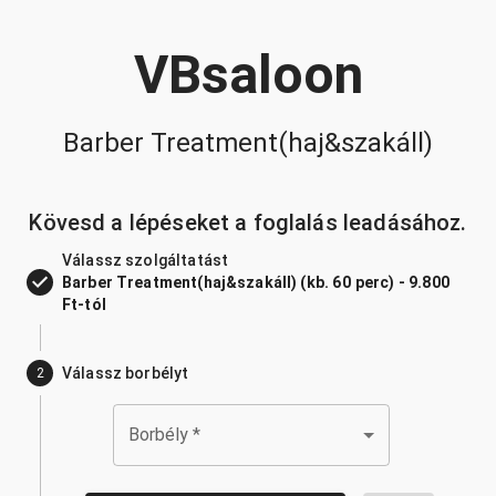
VBsaloon
Barber Treatment(haj&szakáll)
Kövesd a lépéseket a foglalás leadásához.
Válassz szolgáltatást
Barber Treatment(haj&szakáll) (kb. 60 perc) - 9.800
Ft-tól
Válassz borbélyt
2
Borbély
*