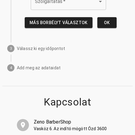
Szolgáltatás
*
MÁS BORBÉLYT VÁLASZTOK
OK
Válassz ki egy időpontot
3
Add meg az adataidat
4
Kapcsolat
Zeno BarberShop
Vasköz 6. Az indító mögött Ózd 3600