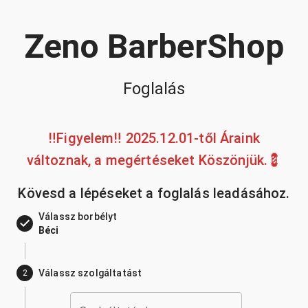
Zeno BarberShop
Foglalás
‼️Figyelem‼️ 2025.12.01-től Áraink
változnak, a megértéseket Köszönjük.💈
Kövesd a lépéseket a foglalás leadásához.
Válassz borbélyt
Béci
Válassz szolgáltatást
2