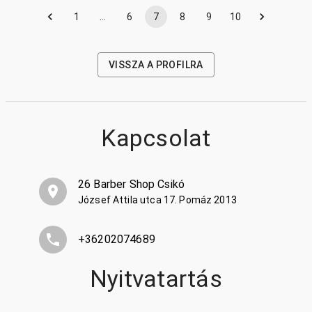
1
…
6
7
8
9
10
VISSZA A PROFILRA
Kapcsolat
26 Barber Shop Csikó
József Attila utca 17. Pomáz 2013
+36202074689
Nyitvatartás