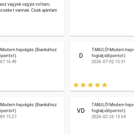
asz vagyok vagyis voltam,
incseket vannak. Csak ajánlani
Modern hajvágás (Biankához
TANULÓ! Modern hajv
D
dőpontot)
foglalj időpontot)
07 16:49
2026-07-02 15:31
Modern hajvágás (Biankához
TANULÓ! Modern hajv
VD
dőpontot)
foglalj időpontot)
09 15:27
2026-02-25 13:54