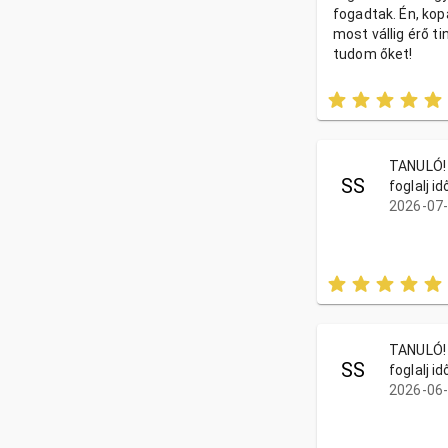
fogadtak. Én, kop
most vállig érő t
tudom őket!
TANULÓ! 
SS
foglalj i
2026-07-
TANULÓ! 
SS
foglalj i
2026-06-