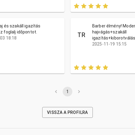
j és szakáll igazítás
Barber élmény! Mode
 foglalj időpontot.
hajvágás+szakáll
TR
03 18:18
igazítás+kiborotválás
2025-11-19 15:15
1
VISSZA A PROFILRA