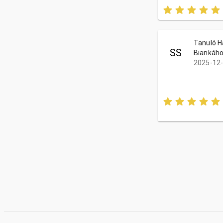
Tanuló Ha
SS
Biankához
2025-12-