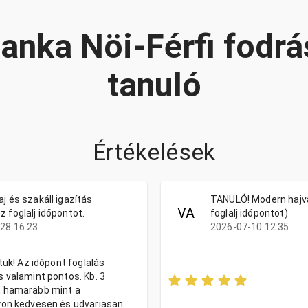
ianka Nöi-Férfi fodrá
tanuló
Értékelések
j és szakáll igazítás
TANULÓ! Modern hajv
VA
 foglalj időpontot.
foglalj időpontot)
28 16:23
2026-07-10 12:35
tük! Az időpont foglalás
 valamint pontos. Kb. 3
m hamarabb mint a
yon kedvesen és udvariasan