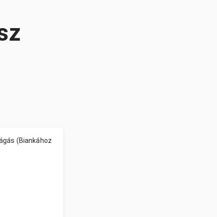
sz
ágás (Biankához