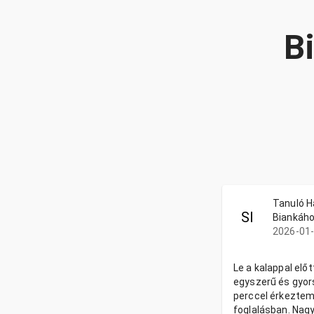
B
Tanuló Ha
SI
Biankához
2026-01-
Le a kalappal előt
egyszerű és gyors
perccel érkezte
foglalásban. Nag