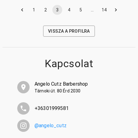
1
2
3
4
5
…
14
VISSZA A PROFILRA
Kapcsolat
Angelo Cutz Barbershop
Tárnoki út. 80 Érd 2030
+36301999581
@
angelo_cutz