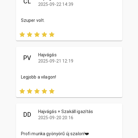
CL
2025-09-22 14:39
Szuper volt.
Hajvágás
PV
2025-09-21 12:19
Legjobb a vilagon!
Hajvágás + Szakáll igazítás
DD
2025-09-20 20:16
Profi munka gyönyörű új szalon!❤️