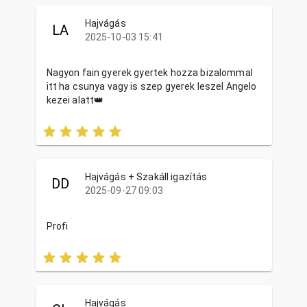
Hajvágás
LA
2025-10-03 15:41
Nagyon fain gyerek gyertek hozza bizalommal
itt ha csunya vagy is szep gyerek leszel Angelo
kezei alatt👑
Hajvágás + Szakáll igazítás
DD
2025-09-27 09:03
Profi
Hajvágás