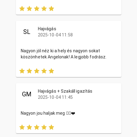
Hajvágás
SL
2025-10-04 11:58
Nagyon jól néz ki a hely és nagyon sokat
köszönhetek Angelonak! A legjobb fodrász.
Hajvágás + Szakáll igazítás
GM
2025-10-04 11:45
Nagyon jou haljak meg ✌🏾❤️