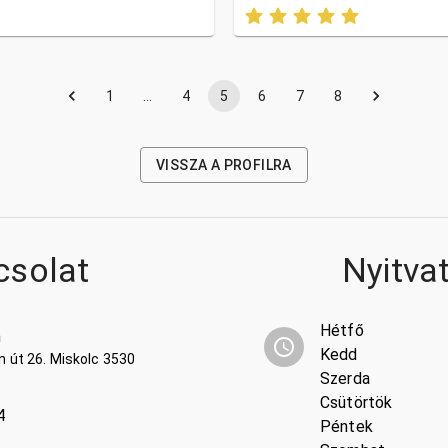
1
…
4
5
6
7
8
VISSZA A PROFILRA
csolat
Nyitva
Hétfő
n
Kedd
n út 26. Miskolc 3530
Szerda
Csütörtök
4
Péntek