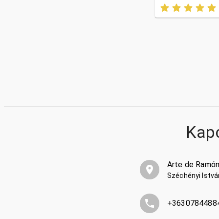
Kap
Arte de Ramó
Széchényi Istvá
+3630784488