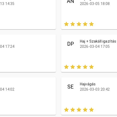
ÁN
13 14:35
2026-03-05 18:08
s
Haj + Szakáll igazítás
DP
04 17:24
2026-03-04 17:05
s
Hajvágás
SE
04 14:02
2026-03-03 20:42