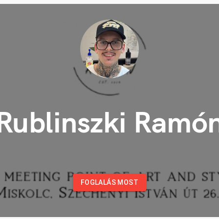
Rublinszki Ramó
FOGLALÁS MOST