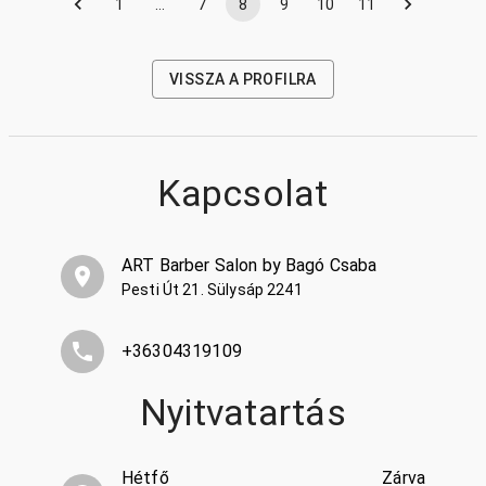
1
…
7
8
9
10
11
VISSZA A PROFILRA
Kapcsolat
ART Barber Salon by Bagó Csaba
Pesti Út 21. Sülysáp 2241
+36304319109
Nyitvatartás
Hétfő
Zárva