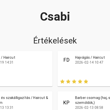
Csabi
Értékelések
 / Haircut
Hajvágás / Haircut
FD
19 14:31
2026-02-14 10:47
és szakálligazítás / Haircut &
Barber csomag (haj, s
KP
im
szemöldök,)
13 13:31
2026-02-13 08:58