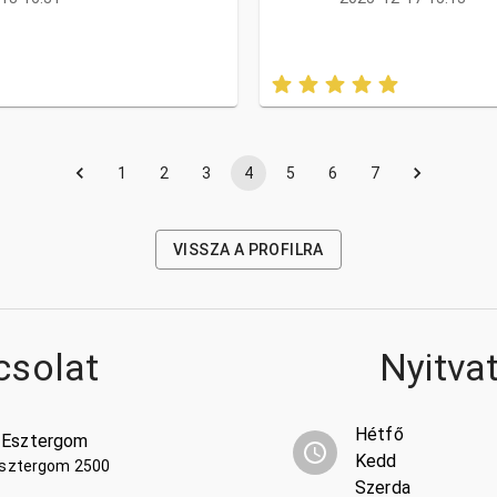
1
2
3
4
5
6
7
VISSZA A PROFILRA
csolat
Nyitva
Hétfő
 Esztergom
Kedd
 Esztergom 2500
Szerda