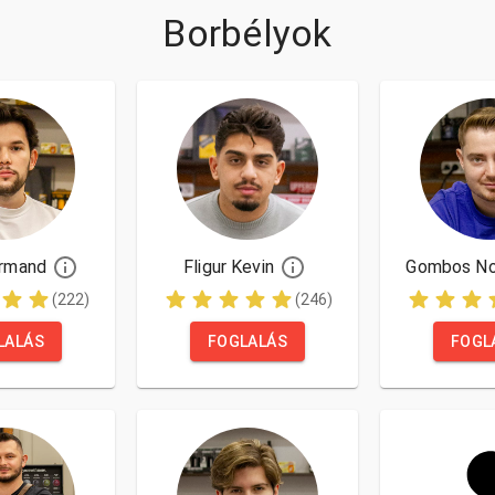
Borbélyok
rmand
Fligur Kevin
Gombos No
(222)
(246)
LALÁS
FOGLALÁS
FOGL