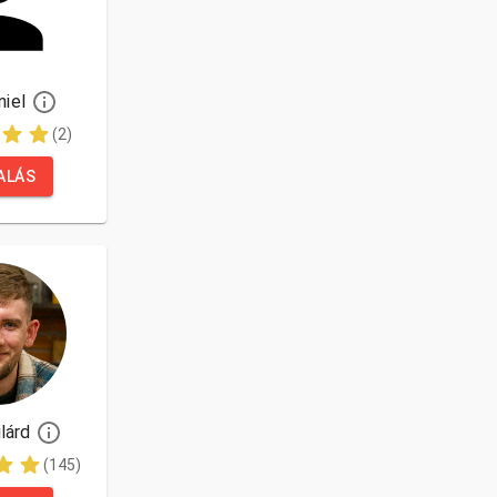
niel
(2)
ALÁS
lárd
(145)