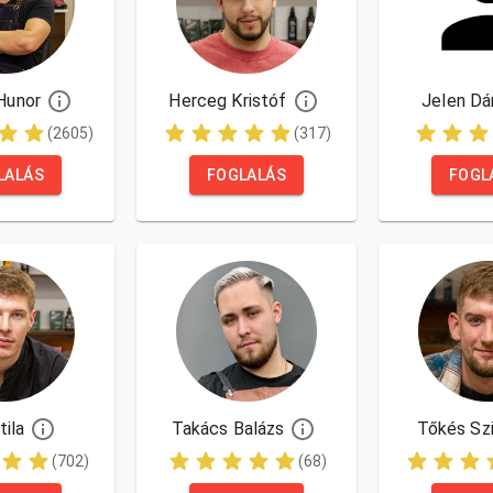
Hunor
Herceg Kristóf
Jelen Dá
(2605)
(317)
LALÁS
FOGLALÁS
FOGL
tila
Takács Balázs
Tőkés Szi
(702)
(68)