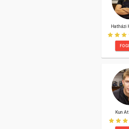
Hatházi 
FOG
Kun At