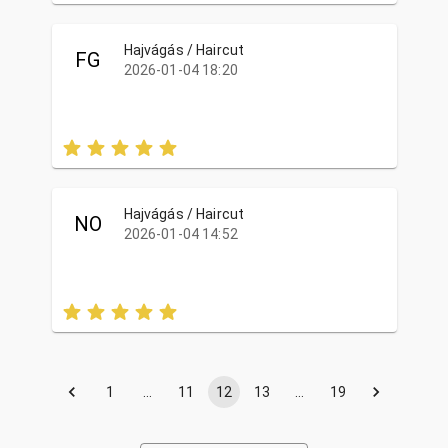
Hajvágás / Haircut
FG
2026-01-04 18:20
Hajvágás / Haircut
NO
2026-01-04 14:52
1
…
11
12
13
…
19