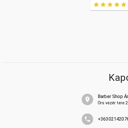
Kap
Barber Shop Á
Örs vezér tere 
+3630214207