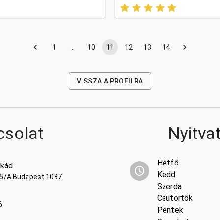
1
…
10
11
12
13
14
VISSZA A PROFILRA
csolat
Nyitva
Hétfő
rkád
Kedd
25/A Budapest 1087
Szerda
Csütörtök
6
Péntek