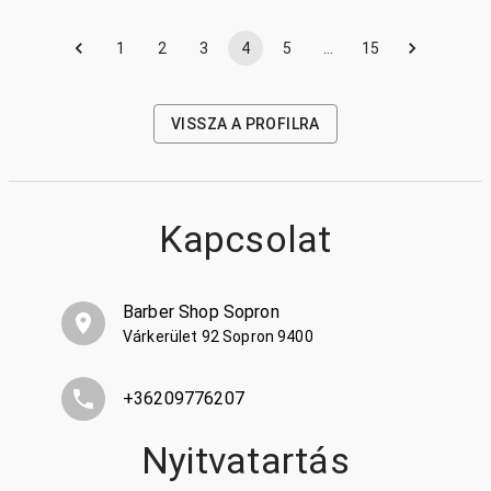
1
2
3
4
5
…
15
VISSZA A PROFILRA
Kapcsolat
Barber Shop Sopron
Várkerület 92 Sopron 9400
+36209776207
Nyitvatartás