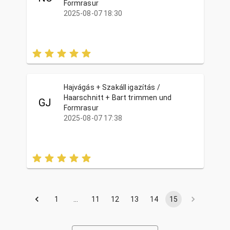
Formrasur
2025-08-07 18:30
Hajvágás + Szakáll igazítás /
Haarschnitt + Bart trimmen und
GJ
Formrasur
2025-08-07 17:38
1
…
11
12
13
14
15