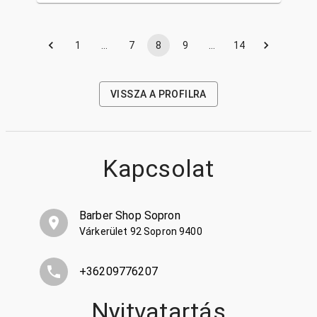
1
…
7
8
9
…
14
VISSZA A PROFILRA
Kapcsolat
Barber Shop Sopron
Várkerület 92 Sopron 9400
+36209776207
Nyitvatartás