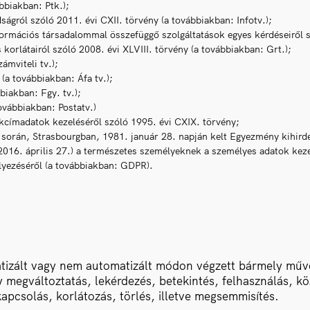
bbiakban: Ptk.);
ágról szóló 2011. évi CXII. törvény (a továbbiakban: Infotv.);
formációs társadalommal összefüggő szolgáltatások egyes kérdéseiről sz
 korlátairól szóló 2008. évi XLVIII. törvény (a továbbiakban: Grt.);
ámviteli tv.);
(a továbbiakban: Áfa tv.);
biakban: Fgy. tv.);
továbbiakban: Postatv.)
lakcímadatok kezeléséről szóló 1995. évi CXIX. törvény;
során, Strasbourgban, 1981. január 28. napján kelt Egyezmény kihirdet
2016. április 27.) a természetes személyeknek a személyes adatok keze
lyezéséről (a továbbiakban: GDPR).
zált vagy nem automatizált módon végzett bármely művel
agy megváltoztatás, lekérdezés, betekintés, felhasználás, 
apcsolás, korlátozás, törlés, illetve megsemmisítés.