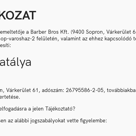
TKOZAT
zemeltetője a Barber Bros Kft. (9400 Sopron, Várkerület
hop-varoshaz-2 felületén, valamint az ehhez kapcsolódó 
síti:
hatálya
on, Várkerület 61, adószám: 26795586-2-05, továbbiakban:
ertetése.
elfogadásra a jelen Tájékoztató?
en az alábbi jogszabályokat vette figyelembe: