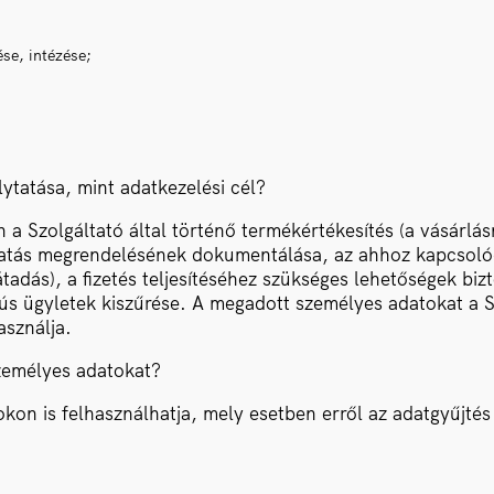
se, intézése;
lytatása, mint adatkezelési cél?
 Szolgáltató által történő termékértékesítés (a vásárlásna
ltatás megrendelésének dokumentálása, az ahhoz kapcsolódó
tadás), a fizetés teljesítéséhez szükséges lehetőségek bizt
nús ügyletek kiszűrése. A megadott személyes adatokat a Sz
asználja.
személyes adatokat?
kon is felhasználhatja, mely esetben erről az adatgyűjtés