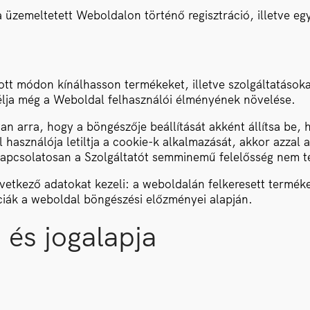
la üzemeltetett Weboldalon történő regisztráció, illetve 
ott módon kínálhasson termékeket, illetve szolgáltatáso
célja még a Weboldal felhasználói élményének növelése.
arra, hogy a böngészője beállítását akként állítsa be, ho
 használója letiltja a cookie-k alkalmazását, akkor azzal
apcsolatosan a Szolgáltatót semminemű felelősség nem te
vetkező adatokat kezeli: a weboldalán felkeresett termékek
ciák a weboldal böngészési előzményei alapján.
 és jogalapja