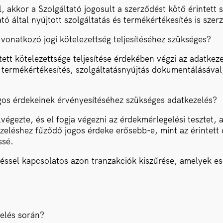
 akkor a Szolgáltató jogosult a szerződést kötő érintett s
ató által nyújtott szolgáltatás és termékértékesítés is s
 vonatkozó jogi kötelezettség teljesítéséhez szükséges?
tett kötelezettsége teljesítése érdekében végzi az adatkeze
án a termékértékesítés, szolgáltatásnyújtás dokumentálás
jogos érdekeinek érvényesítéséhez szükséges adatkezelés?
égezte, és el fogja végezni az érdekmérlegelési tesztet, 
zeléshez fűződő jogos érdeke erősebb-e, mint az érintett 
ssé.
téssel kapcsolatos azon tranzakciók kiszűrése, amelyek es
zelés során?