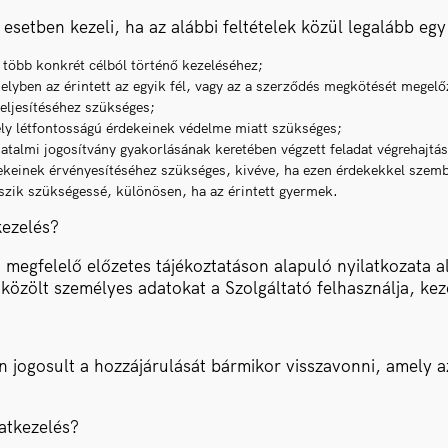
esetben kezeli, ha az alábbi feltételek közül legalább egy
y több konkrét célból történő kezeléséhez;
elyben az érintett az egyik fél, vagy az a szerződés megkötését megelő
teljesítéséhez szükséges;
ély létfontosságú érdekeinek védelme miatt szükséges;
atalmi jogosítvány gyakorlásának keretében végzett feladat végrehajtá
dekeinek érvényesítéséhez szükséges, kivéve, ha ezen érdekekkel szemb
szik szükségessé, különösen, ha az érintett gyermek.
kezelés?
, megfelelő előzetes tájékoztatáson alapuló nyilatkozata a
a közölt személyes adatokat a Szolgáltató felhasználja, kez
n jogosult a hozzájárulását bármikor visszavonni, amely a
datkezelés?