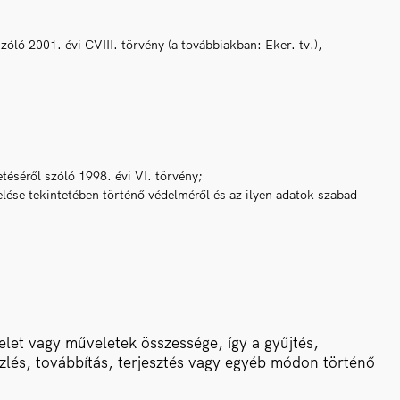
óló 2001. évi CVIII. törvény (a továbbiakban: Eker. tv.),
éséről szóló 1998. évi VI. törvény;
lése tekintetében történő védelméről és az ilyen adatok szabad
et vagy műveletek összessége, így a gyűjtés,
közlés, továbbítás, terjesztés vagy egyéb módon történő