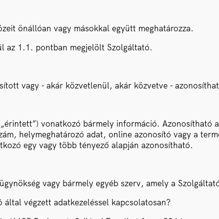
közeit önállóan vagy másokkal együtt meghatározza.
l az 1.1. pontban megjelölt Szolgáltató.
tott vagy - akár közvetlenül, akár közvetve - azonosítha
„érintett”) vonatkozó bármely információ. Azonosítható a
m, helymeghatározó adat, online azonosító vagy a természe
atkozó egy vagy több tényező alapján azonosítható.
, ügynökség vagy bármely egyéb szerv, amely a Szolgáltat
ó által végzett adatkezeléssel kapcsolatosan?