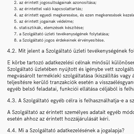
az érintett jogosultságainak azonosítása;
az érintettel való kapcsolattartás;
az érintett egyedi megkeresése, és ezen megkeresések kezelé
az érintett jogainak védelme;
statisztikák, elemzések készítése;
a Szolgáltató üzleti tevékenységének folytatása;
a Szolgáltató jogos érdekeinek érvényesítése.
4.2. Mit jelent a Szolgáltató üzleti tevékenységének fo
E körbe tartozó adatkezelési célnak minősül különösen a
Szolgáltató üzletében nyújtott és igénybe vett szolgá
megvásárolt termék(ek) szolgáltatása (kiszállítás vagy á
teljesítésre kerülő tranzakciók esetén a visszaélésgya
egyéb belső feladatai, funkciói ellátása céljából is felh
4.3. A Szolgáltató egyéb célra is felhasználhatja-e a 
A Szolgáltató az érintett személyes adatait egyéb módo
esetén ahhoz az érintett hozzájárulását kéri.
4.4. Mi a Szolgáltató adatkezelésének a jogalapja?