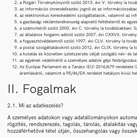
a Polgári Törvénykönyvről szóló 2013. évi V. törvény (a tová
az információs önrendelkezési jogról és az információszabads
az elektronikus kereskedelmi szolgáltatások, valamint az in
a gazdasági reklámtevékenység alapvető feltételeiről és egyes
a számvitelről szóló 2000. évi C. törvény (a továbbiakban: Sz
az általános forgalmi adóról szóló 2007. évi CXXVII. törvény 
a fogyasztóvédelemről szóló 1997. évi CLV. törvény (a továb
a postai szolgáltatásokról szóló 2012. évi CLIX. törvény (a 
a kutatás és közvetlen üzletszerzés célját szolgáló név- és 
az egyének védelméről a személyes adatok gépi feldolgozása 
Az Európai Parlament és a Tanács (EU) 2016/679 rendelete (
áramlásáról, valamint a 95/46/EK rendelet hatályon kívül he
II. Fogalmak
2.1. Mi az adatkezelés?
A személyes adatokon vagy adatállományokon automati
rögzítés, rendszerezés, tagolás, tárolás, átalakítás v
hozzáférhetővé tétel útján, összehangolás vagy összek