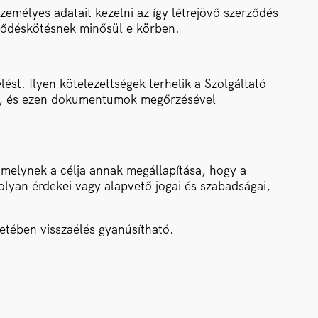
zemélyes adatait kezelni az így létrejövő szerződés
zerződéskötésnek minősül e körben.
lést. Ilyen kötelezettségek terhelik a Szolgáltató
ával, és ezen dokumentumok megőrzésével
amelynek a célja annak megállapítása, hogy a
olyan érdekei vagy alapvető jogai és szabadságai,
etében visszaélés gyanúsítható.