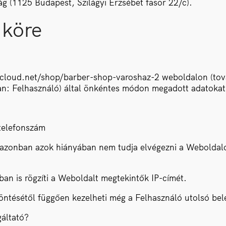
 (1125 Budapest, Szilágyi Erzsébet fasor 22/c).
 köre
bercloud.net/shop/barber-shop-varoshaz-2 weboldalon (tov
ban: Felhasználó) által önkéntes módon megadott adatokat
 telefonszám
 azonban azok hiányában nem tudja elvégezni a Weboldalon
ban is rögzíti a Weboldalt megtekintők IP-címét.
döntésétől függően kezelheti még a Felhasználó utolsó bel
gáltató?