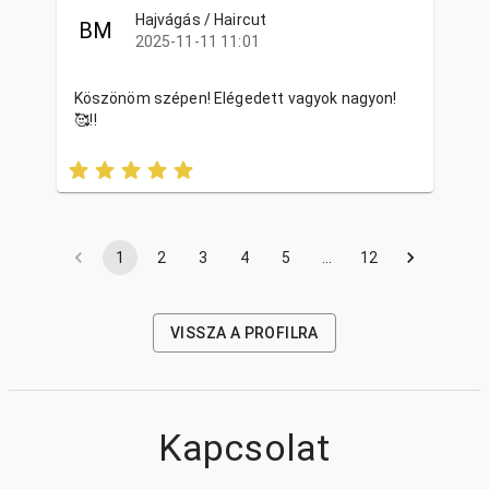
Hajvágás / Haircut
BM
2025-11-11 11:01
Köszönöm szépen! Elégedett vagyok nagyon!
🥰‼️
1
2
3
4
5
…
12
VISSZA A PROFILRA
Kapcsolat