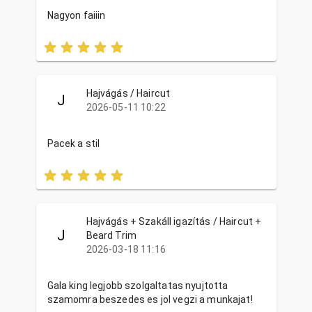
Nagyon faiiin
Hajvágás / Haircut
J
2026-05-11 10:22
Pacek a stil
Hajvágás + Szakáll igazítás / Haircut +
J
Beard Trim
2026-03-18 11:16
Gala king legjobb szolgaltatas nyujtotta
szamomra beszedes es jol vegzi a munkajat!