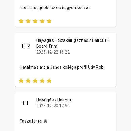
Precíz, segítőkész és nagyon kedves.
Hajvágás + Szakáll igazítás / Haircut +
HR
Beard Trim
2025-12-22 16:22
Hatalmas arc a János kolléga,profi! Üdv Robi
Hajvágás / Haircut
TT
2025-12-20 17:50
Fasza lett🤌🏽